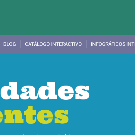
BLOG
CATÁLOGO INTERACTIVO
INFOGRÁFICOS IN
dades
dades
entes
entes
entes