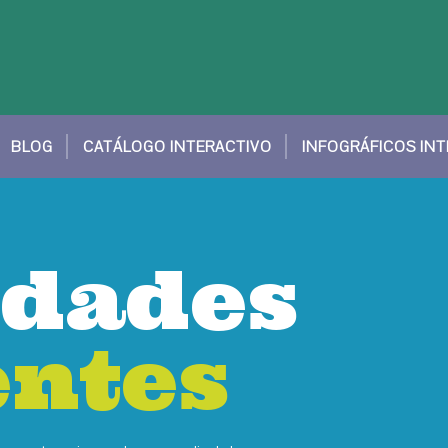
BLOG
CATÁLOGO INTERACTIVO
INFOGRÁFICOS IN
dades
dades
entes
entes
entes